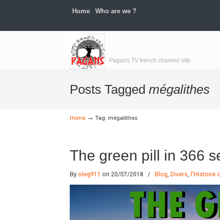
Home
Who are we ?
Navigation
Pagans TV french channel site
Posts Tagged
mégalithes
→
Home
Tag: mégalithes
The green pill in 366 
By
oleg911
on 20/07/2018
/
Blog
,
Divers
,
l'Histoire