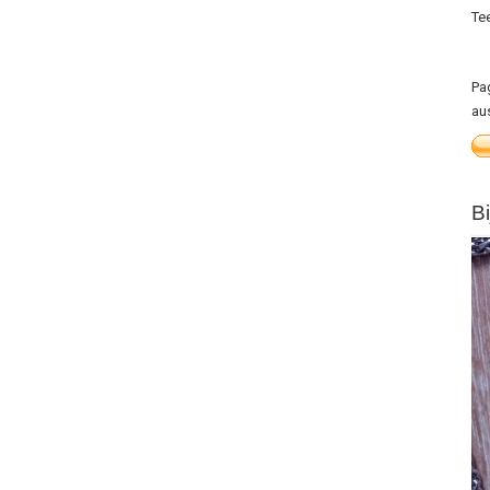
Te
Pa
au
B