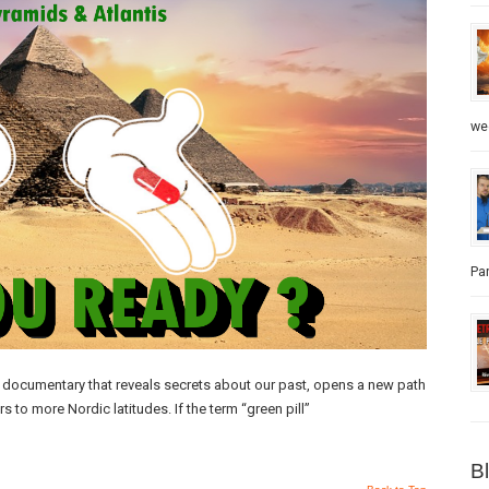
we
Par
eo documentary that reveals secrets about our past, opens a new path
s to more Nordic latitudes. If the term “green pill”
B