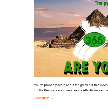
You’ve probably heard about the green pill, this vid
for the Resistance and re-orientate Atlantis researcher
Read more
→