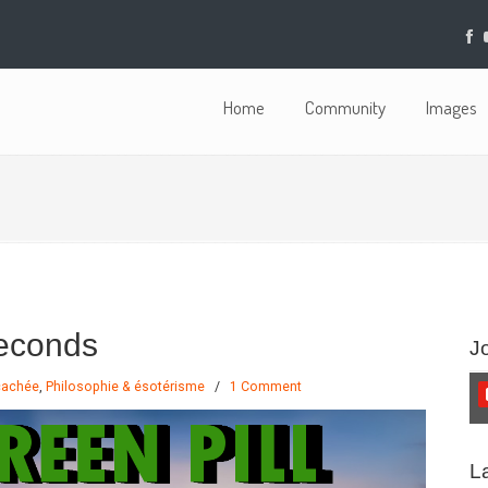
Home
Community
Images
seconds
J
 cachée
,
Philosophie & ésotérisme
/
1 Comment
L