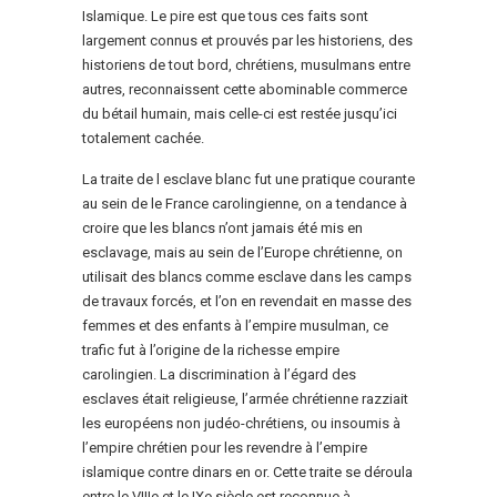
Islamique. Le pire est que tous ces faits sont
largement connus et prouvés par les historiens, des
historiens de tout bord, chrétiens, musulmans entre
autres, reconnaissent cette abominable commerce
du bétail humain, mais celle-ci est restée jusqu’ici
totalement cachée.
La traite de l esclave blanc fut une pratique courante
au sein de le France carolingienne, on a tendance à
croire que les blancs n’ont jamais été mis en
esclavage, mais au sein de l’Europe chrétienne, on
utilisait des blancs comme esclave dans les camps
de travaux forcés, et l’on en revendait en masse des
femmes et des enfants à l’empire musulman, ce
trafic fut à l’origine de la richesse empire
carolingien. La discrimination à l’égard des
esclaves était religieuse, l’armée chrétienne razziait
les européens non judéo-chrétiens, ou insoumis à
l’empire chrétien pour les revendre à l’empire
islamique contre dinars en or. Cette traite se déroula
entre le VIIIe et le IXe siècle est reconnue à