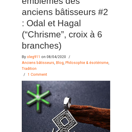
emblèmes des
anciens bâtisseurs #2
: Odal et Hagal
(“Chrisme”, croix à 6
branches)
By
oleg911
on 08/04/2020
/
Anciens bâtisseurs
,
Blog
,
Philosophie & ésotérisme
,
Tradition
/
1 Comment