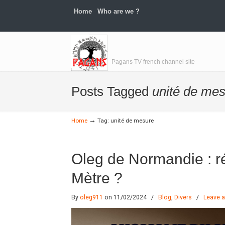
Home
Who are we ?
Navigation
Pagans TV french channel site
Posts Tagged
unité de me
→
Home
Tag: unité de mesure
Oleg de Normandie : ré
Mètre ?
By
oleg911
on 11/02/2024
/
Blog
,
Divers
/
Leave 