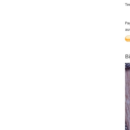
Te
Pa
au
B