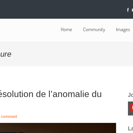
Home
Community
Images
sure
solution de l’anomalie du
J
a comment
L