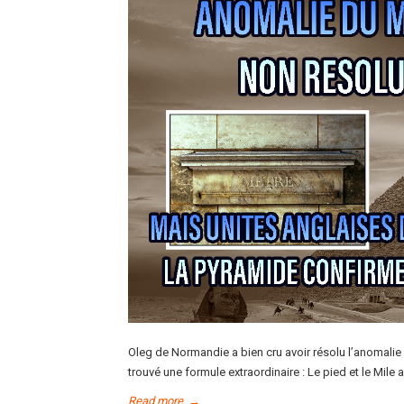
Oleg de Normandie a bien cru avoir résolu l’anomalie 
trouvé une formule extraordinaire : Le pied et le Mile a
Read more
→