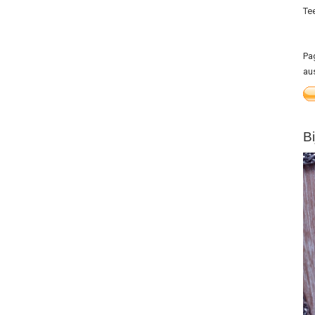
Te
Pa
au
B