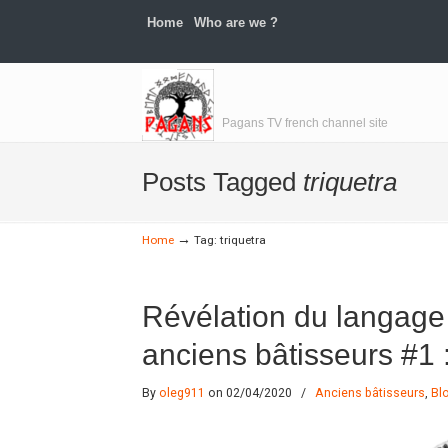
Home
Who are we ?
Navigation
Pagans TV french channel site
Posts Tagged
triquetra
→
Home
Tag: triquetra
Révélation du langag
anciens bâtisseurs #1 
By
oleg911
on 02/04/2020
/
Anciens bâtisseurs
,
Bl