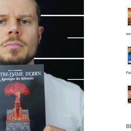
we
Par
B