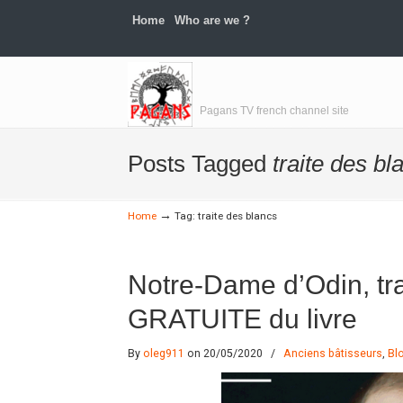
Home
Who are we ?
Navigation
Pagans TV french channel site
Posts Tagged
traite des bl
→
Home
Tag: traite des blancs
Notre-Dame d’Odin, tra
GRATUITE du livre
By
oleg911
on 20/05/2020
/
Anciens bâtisseurs
,
Bl