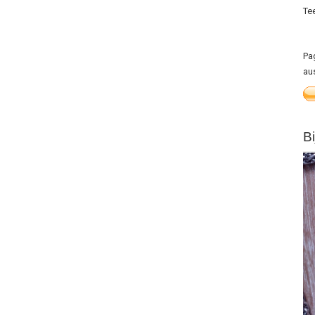
Te
Pa
au
B