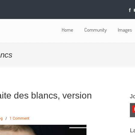
Home
Community
Images
ancs
ite des blancs, version
J
og
/
1 Comment
L