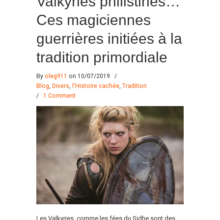
Valkyries philistines…
Ces magiciennes
guerrières initiées à la
tradition primordiale
By
oleg911
on 10/07/2019
/
Blog
,
Divers
,
l'Histoire cachée
,
Tradition
/
1 Comment
Les Valkyries, comme les fées du Sidhe sont des