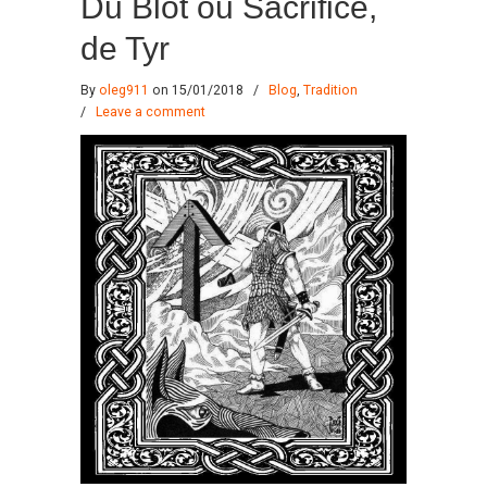
Du Blót ou Sacrifice,
de Tyr
By
oleg911
on 15/01/2018
/
Blog
,
Tradition
/
Leave a comment