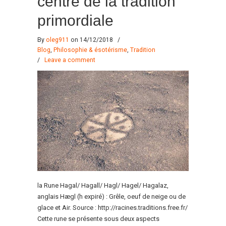
centre de la tradition
primordiale
By
oleg911
on 14/12/2018
/
Blog
,
Philosophie & ésotérisme
,
Tradition
/
Leave a comment
la Rune Hagal/ Hagall/ Hagl/ Hagel/ Hagalaz,
anglais Hægl (h expiré) : Grêle, oeuf de neige ou de
glace et Air. Source : http://racines.traditions.free.fr/
Cette rune se présente sous deux aspects