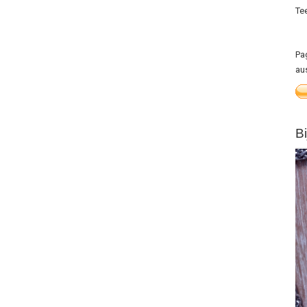
Te
Pa
au
B