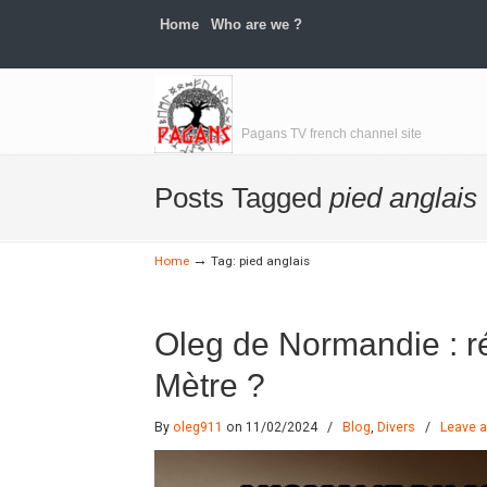
Home
Who are we ?
Navigation
Pagans TV french channel site
Posts Tagged
pied anglais
→
Home
Tag: pied anglais
Oleg de Normandie : ré
Mètre ?
By
oleg911
on 11/02/2024
/
Blog
,
Divers
/
Leave 