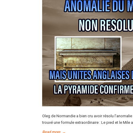
Oleg de Normandie a bien cru avoir résolu l’anomalie 
trouvé une formule extraordinaire : Le pied et le Mile a
Read more
→